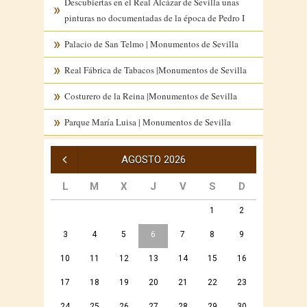
Descubiertas en el Real Alcázar de Sevilla unas
pinturas no documentadas de la época de Pedro I
Palacio de San Telmo | Monumentos de Sevilla
Real Fábrica de Tabacos |Monumentos de Sevilla
Costurero de la Reina |Monumentos de Sevilla
Parque María Luisa | Monumentos de Sevilla
« Jul
AGOSTO 2026
L
M
X
J
V
S
D
1
2
3
4
5
6
7
8
9
10
11
12
13
14
15
16
17
18
19
20
21
22
23
24
25
26
27
28
29
30