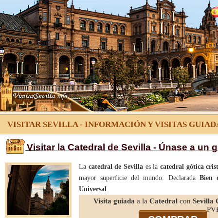
Catedral de Sevilla
Visitas Guiadas
Información
Entradas
Guía de Sevilla
VISITAR SEVILLA - INFORMACIÓN Y VISITAS GUIAD
Hoteles
Visitar la Catedral de Sevilla - Únase a un 
Agencias
La
catedral
de Sevilla
es la
catedral gótica cris
mayor superficie del mundo. Declarada
Bien 
Área Clientes
Universal
.
Visita guiada
a la
Catedral
con
Sevilla 
PV
Contacto