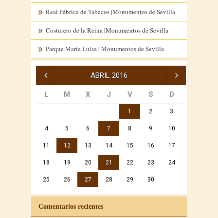
Real Fábrica de Tabacos |Monumentos de Sevilla
Costurero de la Reina |Monumentos de Sevilla
Parque María Luisa | Monumentos de Sevilla
« Mar
May »
ABRIL 2016
L
M
X
J
V
S
D
1
2
3
4
5
6
7
8
9
10
11
12
13
14
15
16
17
18
19
20
21
22
23
24
25
26
27
28
29
30
Comentarios recientes