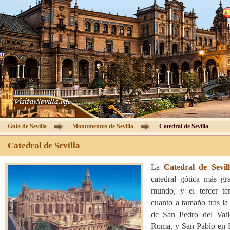
Catedral de Sevilla
Visitas Guiadas
Información
Entradas
Guía de Sevilla
Guía de Sevilla
Monumentos de Sevilla
Catedral de Sevilla
Hoteles
Catedral de Sevilla
La
Catedral de Sevil
Agencias
catedral gótica más gr
mundo, y el tercer t
Área Clientes
cuanto a tamaño tras la
de San Pedro del Vat
Contacto
Roma, y San Pablo en 