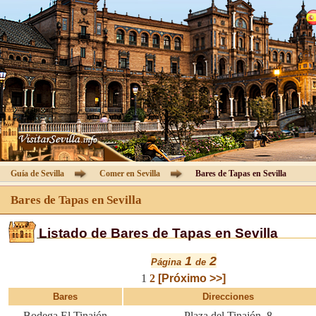
Catedral de Sevilla
Visitas Guiadas
Informaciï¿½n
Entradas
Guï¿½a de Sevilla
Guía de Sevilla
Comer en Sevilla
Bares de Tapas en Sevilla
Hoteles
Bares de Tapas en Sevilla
Listado de Bares de Tapas en Sevilla
Agencias
1
2
Página
de
ï¿½rea Clientes
[Próximo >>]
1
2
Bares
Direcciones
Contacto
Bodega El Tinajón
Plaza del Tinajón, 8