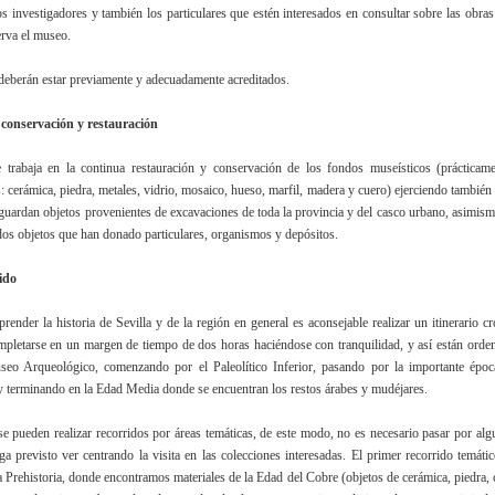
los investigadores y también los particulares que estén interesados en consultar sobre las obra
rva el museo.
 deberán estar previamente y adecuadamente acreditados.
 conservación y restauración
trabaja en la continua restauración y conservación de los fondos museísticos (prácticame
s: cerámica, piedra, metales, vidrio, mosaico, hueso, marfil, madera y cuero) ejerciendo tambié
 guardan objetos provenientes de excavaciones de toda la provincia y del casco urbano, asimis
os objetos que han donado particulares, organismos y depósitos.
ido
render la historia de Sevilla y de la región en general es aconsejable realizar un itinerario c
pletarse en un margen de tiempo de dos horas haciéndose con tranquilidad, y así están orden
seo Arqueológico, comenzando por el Paleolítico Inferior, pasando por la importante époc
terminando en la Edad Media donde se encuentran los restos árabes y mudéjares.
e pueden realizar recorridos por áreas temáticas, de este modo, no es necesario pasar por alg
ga previsto ver centrando la visita en las colecciones interesadas. El primer recorrido temáti
a Prehistoria, donde encontramos materiales de la Edad del Cobre (objetos de cerámica, piedra, 