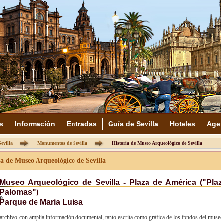
s
Información
Entradas
Guía de Sevilla
Hoteles
Age
evilla
Monumentos de Sevilla
Historia de Museo Arqueológico de Sevilla
ia de Museo Arqueológico de Sevilla
Museo Arqueológico de Sevilla - Plaza de América ("Pla
Palomas")
vo
Parque de Maria Luisa
archivo con amplia información documental, tanto escrita como gráfica de los fondos del museo