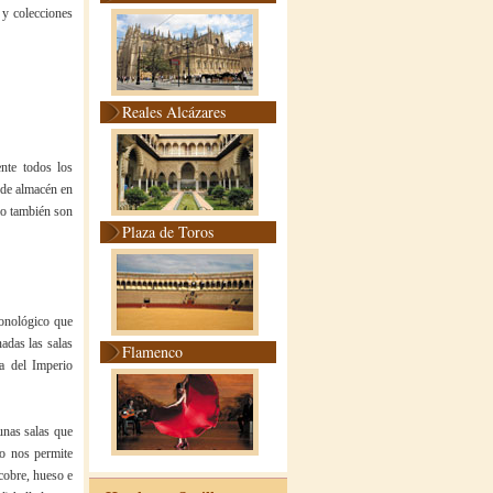
s y colecciones
Reales Alcázares
nte todos los
n de almacén en
mo también son
Plaza de Toros
ronológico que
adas las salas
Flamenco
a del Imperio
unas salas que
co nos permite
cobre, hueso e