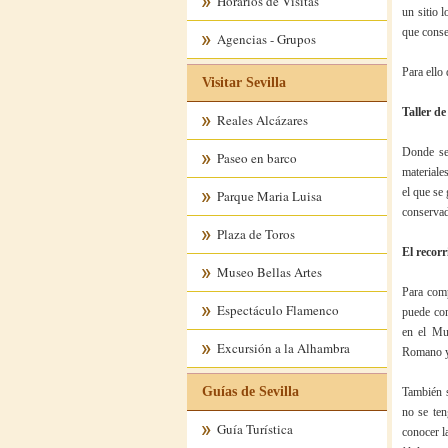
Horarios de Visitas
un sitio 
que conse
Agencias - Grupos
Para ello
Visitar Sevilla
Taller de
Reales Alcázares
Donde se 
Paseo en barco
materiale
el que se
Parque Maria Luisa
conservad
Plaza de Toros
El recorr
Museo Bellas Artes
Para comp
Espectáculo Flamenco
puede com
en el Mu
Excursión a la Alhambra
Romano y 
Guías de Sevilla
También s
no se ten
Guía Turística
conocer l