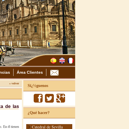
ncias
Área Clientes
« volver
Sï¿½guenos
za de las
¿Qué hacer?
Catedral de Sevilla
. En él tienen