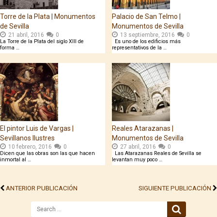
Torre de la Plata | Monumentos
Palacio de San Telmo |
de Sevilla
Monumentos de Sevilla
21 abril, 2016
0
13 septiembre, 2016
0
La Torre de la Plata del siglo XIII de
Es uno de los edificios más
forma …
representativos de la …
El pintor Luis de Vargas |
Reales Atarazanas |
Sevillanos Ilustres
Monumentos de Sevilla
10 febrero, 2016
0
27 abril, 2016
0
Dicen que las obras son las que hacen
Las Atarazanas Reales de Sevilla se
inmortal al …
levantan muy poco …
ANTERIOR PUBLICACIÓN
SIGUIENTE PUBLICACIÓN
Search
for