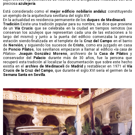
preciosa
azulejería
.
Está considerado como el
mejor edificio nobiliario andaluz
constituyendo
un ejemplo de la arquitectura sevillana del siglo XVI.
En la actualidad es residencia permanente de los
duques de Medinaceli
.
Tradición
Existe una tradición popular para su nombre, se dice que proviene
de un
Vía Crucis
que se celebraba en la ciudad en tiempos remotos (se
conservan los azulejos que representan cada una de las estaciones a lo
largo del mismo) y junto a la puerta del edificio comenzaba la primera
estación siendo finalizada en el templete de la
Cruz del Campo
en el barrio
de
Nervión
, y siguiendo los sucesos de
Cristo
, como era juzgado en casa
de
Poncio Pilatos
, los sevillanos empezaron a llamar al edificio «l
a casa de
Pilatos
».
Joaquín González Moreno
, archivero de la
Casa de Pilatos
y
conservador del
Palacio
durante más de 30 años, fue la persona que
recuperó esta tradición al localizar la documentación que sobre este hecho
existía en el
archivo de Medinaceli
de
Madrid
y restablecer en 1971 el
Vía
Crucis de la Cruz del Campo
, que durante el siglo XVI sería el germen de la
Semana Santa en Sevilla
.