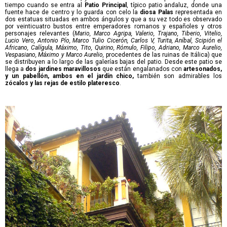
tiempo cuando se entra al
Patio Principal
, típico patio andaluz, donde una
fuente hace de centro y lo guarda con celo la
diosa Palas
representada en
dos estatuas situadas en ambos ángulos y que a su vez todo es observado
por veinticuatro bustos entre emperadores romanos y españoles y otros
personajes relevantes (
Mario, Marco Agripa, Valerio, Trajano, Tiberio, Vitelio,
Lucio Vero, Antonio Pío, Marco Tulio Cicerón, Carlos V, Turita, Aníbal, Scipión el
Africano, Calígula, Máximo, Tito, Quirino, Rómulo, Filipo, Adriano, Marco Aurelio,
Vespasiano, Máximo y Marco Aurelio,
procedentes de las ruinas de Itálica) que
se distribuyen a lo largo de las galerías bajas del patio. Desde este patio se
llega a
dos jardines maravillosos
que están engalanados con
artesonados,
y un pabellón, ambos en el jardín chico,
también son admirables los
zócalos y las rejas de estilo plateresco
.