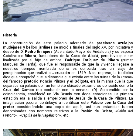
Historia
La construcción de este palacio adornado de
preciosos azulejos
mudéjares y bellos jardines
se inició a finales del siglo XV, por iniciativa y
deseo de
D. Pedro Enríquez
(Adelantado Mayor de Andalucía) y su esposa
Catalina de Ribera
, fundadores de la
Casa de Alcalá
, pero tuvo que ser
finalizada por el hijo de ambos,
Fadrique Enríquez de Ribera
(primer
Marqués de Tarifa), que fue el responsable de que la vivienda llegase a
nuestros tiempos nombrada como es conocida tras un viaje de
peregrinación que realizó a
Jerusalén
en 1519. A su regreso, la tradición
dice que comprobó que la distancia que existía entre las ruinas de la «casa»
del famoso
pretorio Poncio Pilatos y el Gólgota
, era la misma que la que
separaba su palacio con un templete ubicado extramuros conocido como la
Cruz del Campo
(no confundir con la cerveza xD). Sorprendido por la
coincidencia, estableció un
Vía Crucis
con doce estaciones. La primera
estación era la salida a empellones de
Jesús de la Casa de Pilatos
. La
imaginación popular contribuyó a identificar este
Palacio con la Casa del
pretor
considerándolo una copia de aquél, así sus estancias fueron
denominadas con nombres relativos a la
Pasión de Cristo
, «
Salón del
Pretorio
«, «
Capilla de la Flagelación
«, etc,.