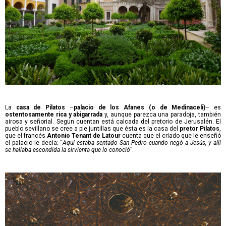
La
casa de Pilatos
–
palacio de los Afanes (o de Medinaceli)
– es
ostentosamente rica y abigarrada
y, aunque parezca una paradoja, también
airosa y señorial. Según cuentan está calcada del pretorio de Jerusalén. El
pueblo sevillano se cree a pie juntillas que ésta es la casa del
pretor Pilatos
,
que el francés
Antonio Tenant de Latour
cuenta que el criado que le enseñó
el palacio le decía; “
Aquí estaba sentado San Pedro cuando negó a Jesús, y allí
se hallaba escondida la sirvienta que lo conoció
”.