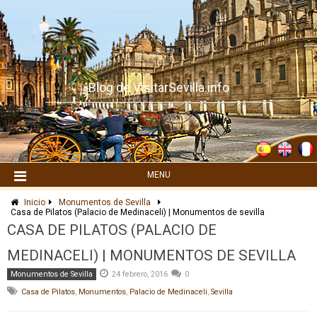
Skip
to
content
Blog de VisitarSevilla.info
MENU
Inicio
Monumentos de Sevilla
Casa de Pilatos (Palacio de Medinaceli) | Monumentos de sevilla
CASA DE PILATOS (PALACIO DE
MEDINACELI) | MONUMENTOS DE SEVILLA
Monumentos de Sevilla
24 febrero, 2016
0
Casa de Pilatos
,
Monumentos
,
Palacio de Medinaceli
,
Sevilla