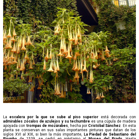
La
escalera
por la que se sube al piso superior
está decorada con
admirables zócalos de azulejos y su techumbre
es una cúpula de madera
apoyada con
trompas de mozárabes
, hecha por
Cristóbal Sánchez
. En esta
planta se conservan en sus salas importantes pinturas que datan de los
siglos XVI al XIX, si bien la más importante,
La Piedad de Sebastiano del
Piombo
de 1539, se cedió en préstamo al
Museo del Prado
. Hasta