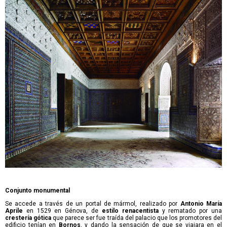
Conjunto monumental
Se accede a través de un portal de mármol, realizado por
Antonio María
Aprile
en 1529 en Génova, de
estilo renacentista
y rematado por una
crestería gótica
que parece ser fue traída del palacio que los promotores del
edificio tenían en
Bornos
, y dando la sensación de que se viajara en el