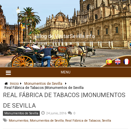
Skip
to
content
Blog de VisitarSevilla.info
MENU
Inicio
Monumentos de Sevilla
Real Fábrica de Tabacos |Monumentos de Sevilla
REAL FÁBRICA DE TABACOS |MONUMENTOS
DE SEVILLA
Monumentos de Sevilla
24 junio, 2016
0
Monumentos
,
Monumentos de Sevilla
,
Real Fábrica de Tabacos
,
Sevilla