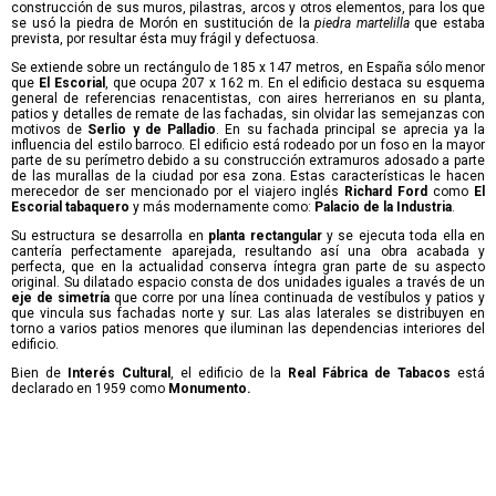
construcción de sus muros, pilastras, arcos y otros elementos, para los que
se usó la piedra de Morón en sustitución de la
piedra martelilla
que estaba
prevista, por resultar ésta muy frágil y defectuosa.
Se extiende sobre un rectángulo de 185 x 147 metros, en España sólo menor
que
El Escorial
, que ocupa 207 x 162 m. En el edificio destaca su esquema
general de referencias renacentistas, con aires herrerianos en su planta,
patios y detalles de remate de las fachadas, sin olvidar las semejanzas con
motivos de
Serlio y de Palladio
. En su fachada principal se aprecia ya la
influencia del estilo barroco. El edificio está rodeado por un foso en la mayor
parte de su perímetro debido a su construcción extramuros adosado a parte
de las murallas de la ciudad por esa zona. Estas características le hacen
merecedor de ser mencionado por el viajero inglés
Richard Ford
como
El
Escorial tabaquero
y más modernamente como:
Palacio de la Industria
.
Su estructura se desarrolla en
planta rectangular
y se ejecuta toda ella en
cantería perfectamente aparejada, resultando así una obra acabada y
perfecta, que en la actualidad conserva íntegra gran parte de su aspecto
original. Su dilatado espacio consta de dos unidades iguales a través de un
eje de simetría
que corre por una línea continuada de vestíbulos y patios y
que vincula sus fachadas norte y sur. Las alas laterales se distribuyen en
torno a varios patios menores que iluminan las dependencias interiores del
edificio.
Bien de
Interés Cultural
, el edificio de la
Real Fábrica de Tabacos
está
declarado en 1959 como
Monumento.