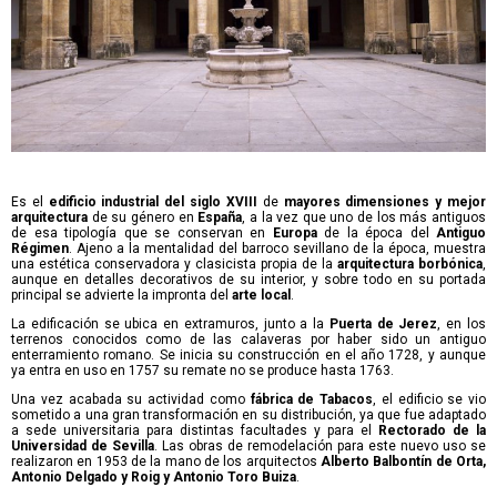
Es el
edificio industrial del siglo XVIII
de
mayores dimensiones y mejor
arquitectura
de su género en
España
, a la vez que uno de los más antiguos
de esa tipología que se conservan en
Europa
de la época del
Antiguo
Régimen
. Ajeno a la mentalidad del barroco sevillano de la época, muestra
una estética conservadora y clasicista propia de la
arquitectura borbónica
,
aunque en detalles decorativos de su interior, y sobre todo en su portada
principal se advierte la impronta del
arte local
.
La edificación se ubica en extramuros, junto a la
Puerta de Jerez
, en los
terrenos conocidos como de las calaveras por haber sido un antiguo
enterramiento romano. Se inicia su construcción en el año 1728, y aunque
ya entra en uso en 1757 su remate no se produce hasta 1763.
Una vez acabada su actividad como
fábrica de Tabacos
, el edificio se vio
sometido a una gran transformación en su distribución, ya que fue adaptado
a sede universitaria para distintas facultades y para el
Rectorado de la
Universidad de Sevilla
. Las obras de remodelación para este nuevo uso se
realizaron en 1953 de la mano de los arquitectos
Alberto Balbontín de Orta,
Antonio Delgado y Roig y Antonio Toro Buiza
.