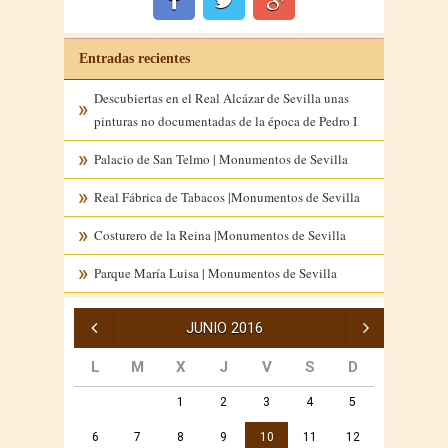
Entradas recientes
Descubiertas en el Real Alcázar de Sevilla unas
pinturas no documentadas de la época de Pedro I
Palacio de San Telmo | Monumentos de Sevilla
Real Fábrica de Tabacos |Monumentos de Sevilla
Costurero de la Reina |Monumentos de Sevilla
Parque María Luisa | Monumentos de Sevilla
« May
Sep »
JUNIO 2016
L
M
X
J
V
S
D
1
2
3
4
5
6
7
8
9
10
11
12