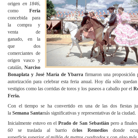
origen
en 1846
,
como
Feria
concebida para
la compra y
venta de
ganado, en la
que dos
comerciantes de
origen vasco y
catalán,
Narciso
Bonaplata y José María de Ybarra
firmaron una proposición 
autorización para celebrar esta feria anual. Hoy día sólo quedan
vestigios como las corridas de toros y los paseos a caballo por el
Re
Feria.
Con el tiempo se ha convertido en una de las dos fiestas j
la
Semana Santa
más significativas y representativas de la ciudad.
Inicialmente estuvo en el
Prado de San Sebastián
pero a finale
60
se traslada al barrio de
los Remedios
donde ocu
superficie
superior al millón de metros cuadrados
y con
algo más