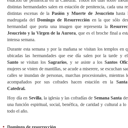
estación de penitencia en la Catedral. Todos los días sobre medio
distintas hermandades salen en estación de penitencia, cada una r
distintas escenas de la
Pasión y Muerte de Jesucristo
hasta l
madrugada del
Domingo de Resurrección
en la que sólo des
hermandad que porta una imagen que representa la
Resurrec
Jesucristo y la Virgen de la Aurora
, que es el broche final a est
intensa semana.
Durante esta semana y por la mañana se visitan los templos en q
ubicadas las hermandades que ese día salen por la tarde y e
Santo
se visitan los
Sagrarios
, y se asiste a los
Santos Ofic
mujeres se visten de mantillas, se acude a miserere, se escuchan saet
calles se inundan de personas, marchas procesionales, mientras l
acompañados por sus cofrades hacen estación en la
Santa
Catedral.
Hoy día en
Sevilla
, la iglesia y las cofradías de
Semana Santa
des
una función espiritual, social, benéfica, de caridad y cultural a lo
todo el año.
Domingo de resurrección