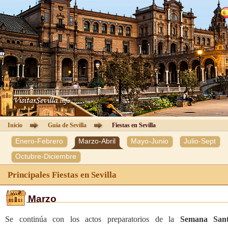
Catedral de Sevilla
Visitas Guiadas
Información
Entradas
Guía de Sevilla
Inicio
Guía de Sevilla
Fiestas en Sevilla
Enero-Febrero
Marzo-Abril
Mayo-Junio
Julio-Sept
Hoteles
Octubre-Diciembre
Agencias
Principales Fiestas en Sevilla
Área Clientes
Marzo
Se continúa con los actos preparatorios de la
Semana San
Contacto