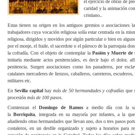
el ejercicio de obras de pi
caridad y la animación con
cristiano..
Estas tienen su origen en los antiguos gremios o asociaciones lai
trabajadores cuya vocación religiosa solía estar centrada en la mis
religiosa, dirigidos y movidos por algún particular o bien en algun
por el monje, el fraile, el sacerdote o el párroco de la parroquia do
la cofradía. Con el objeto de contemplar la
Pasión y Muerte de 
imitarla mediante actos penitenciales, es decir bajo el dolor, af
penitencia. Surgen asociaciones como los panaderos, por escla
catalanes mercaderes de lienzos, caballeros, carreteros, escuderos, 
militares etc.
En
Sevilla capital
hay
más de 50 hermandades y cofradías
que 
procesión
más de 100 pasos
.
Comienzan el
Domingo de Ramos
a medio día con la sa
la
Borriquita
, integrada en su mayoría por infantes, a la qu
añadiendo otras hermandades que llevan uno, dos o tres pasos port
costaleros, en un desfile organizado y sujeto a horarios para rea