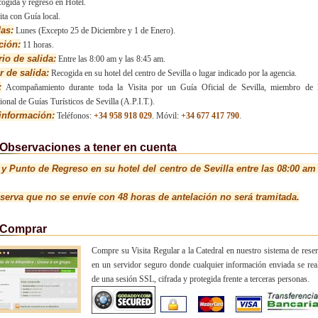
ogida y regreso en Hotel.
ita con Guía local.
das:
Lunes (Excepto 25 de Diciembre y 1 de Enero).
ción:
11 horas.
io de salida:
Entre las 8:00 am y las 8:45 am.
r de salida:
Recogida en su hotel del centro de Sevilla o lugar indicado por la agencia.
:
Acompañamiento durante toda la Visita por un Guía Oficial de Sevilla, miembro de 
ional de Guías Turísticos de Sevilla (A.P.I.T.).
información:
Teléfonos:
+34 958 918 029
. Móvil:
+34 677 417 790
.
Observaciones a tener en cuenta
y Punto de Regreso en su hotel del centro de Sevilla entre las 08:00 am 
eserva que no se envíe con 48 horas de antelación no será tramitada.
Comprar
Compre su Visita Regular a la Catedral en nuestro sistema de reser
en un servidor seguro donde cualquier información enviada se real
de una sesión SSL, cifrada y protegida frente a terceras personas.