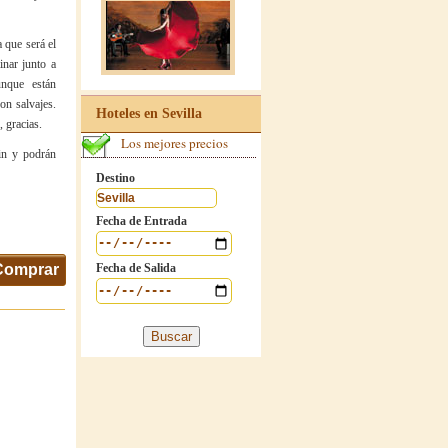
 que será el
nar junto a
nque están
on salvajes.
Hoteles en Sevilla
, gracias.
Los mejores precios
fin y podrán
Destino
Fecha de Entrada
Comprar
Fecha de Salida