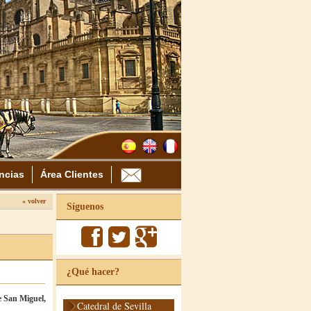
ncias
Área Clientes
« volver
Síguenos
¿Qué hacer?
e San Miguel,
Catedral de Sevilla