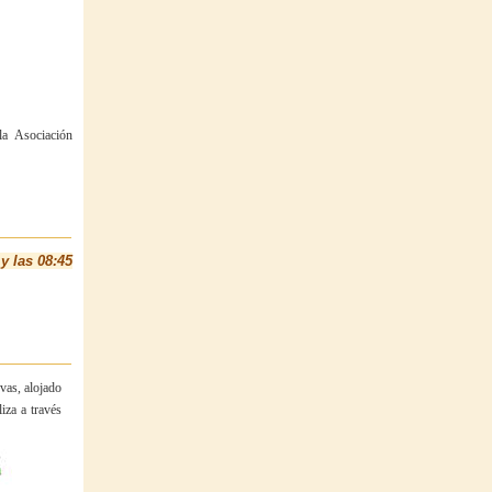
la Asociación
y las 08:45
vas, alojado
iza a través