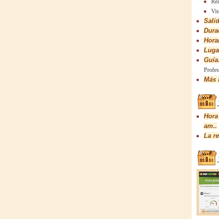
Rec
Vis
Sali
Dura
Horar
Luga
Guía
Profes
Más 
Hora 
am..
La r