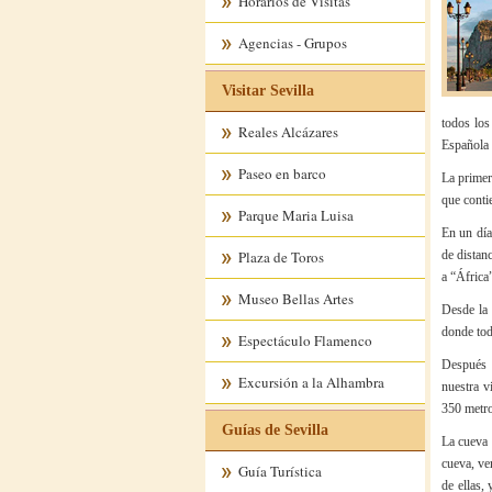
Horarios de Visitas
Agencias - Grupos
Visitar Sevilla
todos los
Reales Alcázares
Española 
Paseo en barco
La primer
que contie
Parque Maria Luisa
En un día
Plaza de Toros
de distan
a “África”
Museo Bellas Artes
Desde la 
donde tod
Espectáculo Flamenco
Después 
Excursión a la Alhambra
nuestra v
350 metro
Guías de Sevilla
La cueva 
cueva, ve
Guía Turística
de ellas,