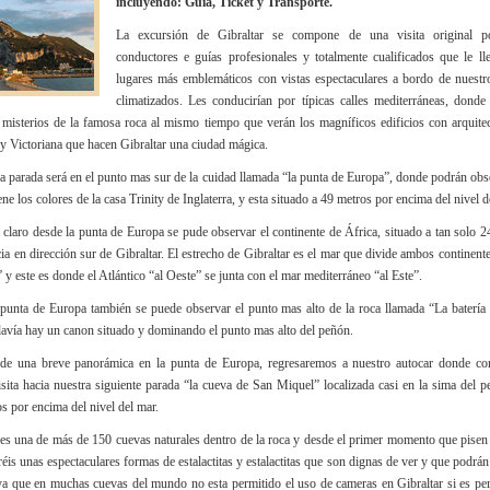
incluyendo: Guía, Ticket y Transporte.
La excursión de Gibraltar se compone de una visita original p
conductores e guías profesionales y totalmente cualificados que le ll
lugares más emblemáticos con vistas espectaculares a bordo de nuestr
climatizados. Les conducirían por típicas calles mediterráneas, donde
 misterios de la famosa roca al mismo tiempo que verán los magníficos edificios con arquite
y Victoriana que hacen Gibraltar una ciudad mágica.
a parada será en el punto mas sur de la cuidad llamada “la punta de Europa”, donde podrán obse
ne los colores de la casa Trinity de Inglaterra, y esta situado a 49 metros por encima del nivel d
 claro desde la punta de Europa se pude observar el continente de África, situado a tan solo 2
cia en dirección sur de Gibraltar. El estrecho de Gibraltar es el mar que divide ambos continent
 y este es donde el Atlántico “al Oeste” se junta con el mar mediterráneo “al Este”.
punta de Europa también se puede observar el punto mas alto de la roca llamada “La baterí
avía hay un canon situado y dominando el punto mas alto del peñón.
de una breve panorámica en la punta de Europa, regresaremos a nuestro autocar donde co
isita hacia nuestra siguiente parada “la cueva de San Miquel” localizada casi en la sima del 
s por encima del nivel del mar.
es una de más de 150 cuevas naturales dentro de la roca y desde el primer momento que pisen
réis unas espectaculares formas de estalactitas y estalactitas que son dignas de ver y que podrá
 ya que en muchas cuevas del mundo no esta permitido el uso de cameras en Gibraltar si es pe