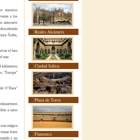
or nuestros
evaran a los
os autocares
 descubrirán
Reales Alcázares
ctura Árabe,
rvar el faro
el mar.
Ciudad Itálica
4 kilómetros
es, “Europa”
a de O’Hara”
Plaza de Toros
ntinuaremos
peñón a unos
 esta mágica
n tomar fotos
Flamenco
rmitido y no