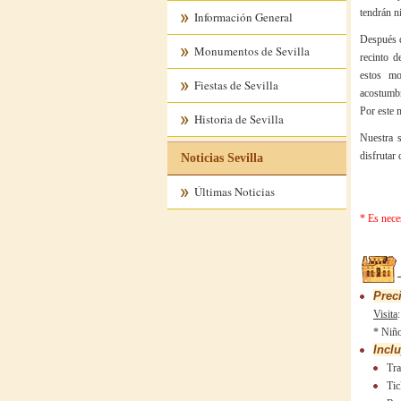
tendrán n
Información General
Después d
Monumentos de Sevilla
recinto 
estos mo
Fiestas de Sevilla
acostumbr
Por este 
Historia de Sevilla
Nuestra s
disfrutar 
Noticias Sevilla
Últimas Noticias
* Es neces
Prec
Visita
* Niño
Inclu
Tra
Tic