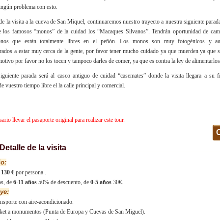
ingún problema con esto.
e la visita a la cueva de San Miquel, continuaremos nuestro trayecto a nuestra siguiente parada
de los famosos “monos” de la cuidad los “Macaques Silvanos”. Tendrán oportunidad de cami
nos que están totalmente libres en el peñón. Los monos son muy fotogénicos y au
ados a estar muy cerca de la gente, por favor tener mucho cuidado ya que muerden ya que s
motivo por favor no los tocen y tampoco darles de comer, ya que es contra la ley de alimentarlos
iguiente parada será al casco antiguo de cuidad “casemates” donde la visita llegara a su 
de vuestro tiempo libre el la calle principal y comercial.
ario llevar el pasaporte original para realizar este tour.
Detalle de la visita
io:
:
130 €
por persona .
s, de
6-11 años
50% de descuento, de
0-5 años
30€.
ye:
nsporte con aire-acondicionado.
ket a monumentos (Punta de Europa y Cuevas de San Miguel).