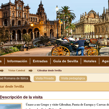
s
Información
Entradas
Guía de Sevilla
Hoteles
Age
Visitas Catedral
Gibraltar desde Sevilla
ad Romana de Itálica
Visita Privada
Visita pedagógica
tar desde Sevilla
Descripción de la visita
Únase a un Grupo y visite Gibraltar, Punta de Europa y Cuevas d