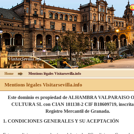
Cathédrale de Séville
Visites Guidées
Information
Billets
Guide de Séville
Home
Mentions légales Visitarsevilla.info
Hôtels
Mentions légales Visitarsevilla.info
Este dominio es propiedad de ALHAMBRA VALPARAISO 
Agences
CULTURA SL con CIAN 181138-2 CIF B18609719, inscrita 
Registro Mercantil de Granada.
Zone Clients
1. CONDICIONES GENERALES Y SU ACEPTACIÓN
Contact