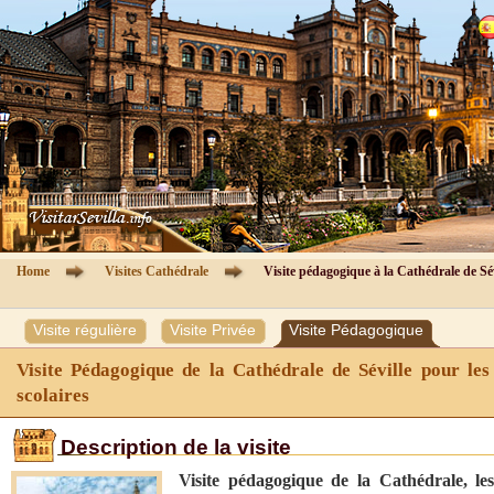
Cathédrale de Séville
Visites Guidées
Information
Billets
Guide de Séville
Home
Visites Cathédrale
Visite pédagogique à la Cathédrale de Sév
Hôtels
Visite régulière
Visite Privée
Visite Pédagogique
Agences
Visite Pédagogique de la Cathédrale de Séville pour les
scolaires
Zone Clients
Description de la visite
Contact
Visite pédagogique de la Cathédrale, le