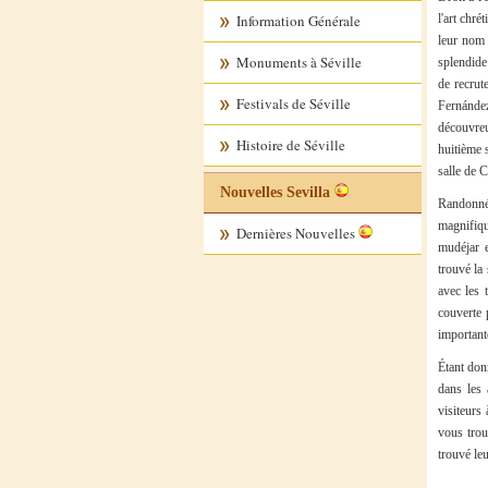
Information Générale
l'art chr
leur nom 
Monuments à Séville
splendide 
de recrut
Festivals de Séville
Fernández
découvreu
Histoire de Séville
huitième s
salle de C
Nouvelles Sevilla
Randonnée
magnifiqu
Dernières Nouvelles
mudéjar 
trouvé la
avec les 
couverte 
important
Étant don
dans les 
visiteurs
vous trou
trouvé le