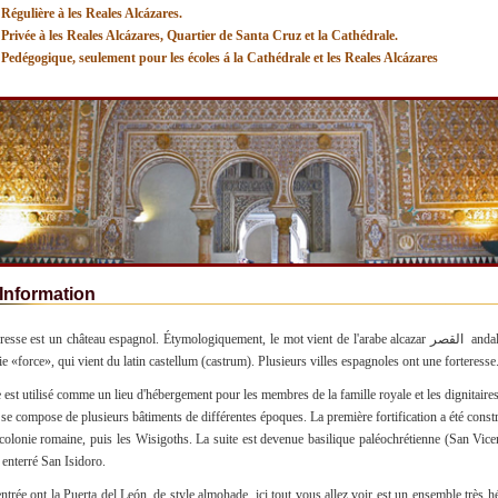
 Régulière à les Reales Alcázares.
 Privée à les Reales Alcázares, Quartier de Santa Cruz et la Cathédrale.
 Pedégogique, seulement pour les écoles á la Cathédrale et les Reales Alcázares
Information
sse est un château espagnol. Étymologiquement, le mot vient de l'arabe alcazar القصر andalousie Qasr,
ie «force», qui vient du latin castellum (castrum). Plusieurs villes espagnoles ont une forteresse
 est utilisé comme un lieu d'hébergement pour les membres de la famille royale et les dignitaires
Il se compose de plusieurs bâtiments de différentes époques. La première fortification a été const
colonie romaine, puis les Wisigoths. La suite est devenue basilique paléochrétienne (San Vice
é enterré San Isidoro.
'entrée ont la Puerta del León, de style almohade, ici tout vous allez voir est un ensemble très 