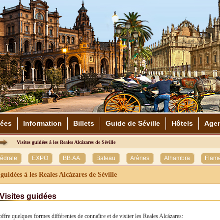
dées
Information
Billets
Guide de Séville
Hôtels
Age
Visites guidées à les Reales Alcázares de Séville
édrale
EXPO
BB.AA.
Bateau
Arènes
Alhambra
Flam
 guidées à les Reales Alcázares de Séville
Visites guidées
ffre quelques formes différentes de connaître et de visiter les Reales Alcázares: