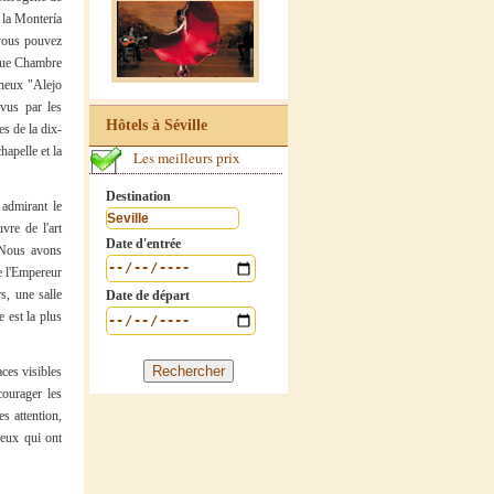
r la Montería
 vous pouvez
lique Chambre
ineux "Alejo
vus par les
Hôtels à Séville
s de la dix-
hapelle et la
Les meilleurs prix
Destination
 admirant le
vre de l'art
Date d'entrée
 Nous avons
e l'Empereur
s, une salle
Date de départ
 est la plus
ces visibles
courager les
s attention,
ceux qui ont