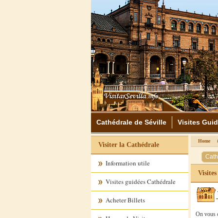
Cathédrale de Séville
Visites Gui
Home
Visiter la Cathédrale
Cath
Information utile
Visites
Visites guidées Cathédrale
Acheter Billets
On vous o