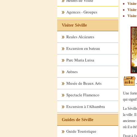
Heures de Visite
Visite
Visite
Agences - Groupes
Visite
Visiter Séville
Reales Alcázares
Excursion en bateau
Parc Maria Luisa
Arènes
Musée de Beaux Arts
Une fortere
Spectacle Flamenco
qui signif
Excursion à l'Alhambra
La Séville
la ville. 
Guides de Séville
ancienne 
où il a ét
Guide Touristique
Droit à l