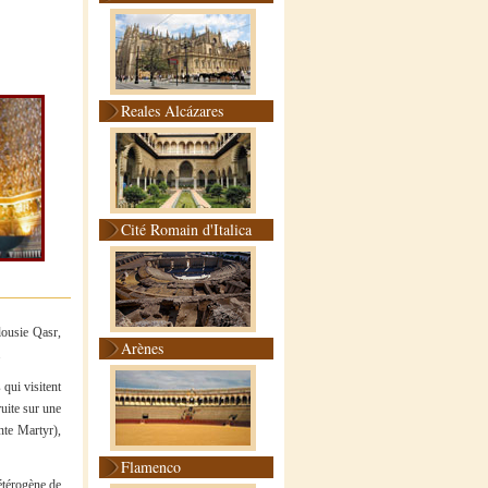
Reales Alcázares
Cité Romain d'Italica
Arènes
.
 qui visitent
ruite sur une
nte Martyr),
Flamenco
hétérogène de