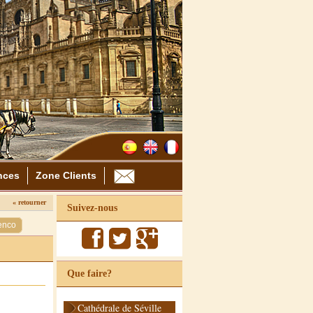
nces
Zone Clients
« retourner
Suivez-nous
enco
Que faire?
Cathédrale de Séville