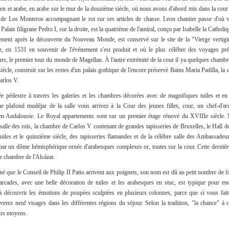
étien et arabe, en arabe sur le mur de la douzième siècle, où nous avons d'abord mis dans la cou
de Los Monteros accompagnant le roi sur ses articles de chasse. Leon chantier passe d'où
Palais filigrane Pedro I, sur la droite, est la quatrième de l'amiral, conçu par Isabelle la Catho
ement après la découverte du Nouveau Monde, est conservé sur le site de la "Vierge vertig
, en 1531 en souvenir de l'événement s'est produit et où le plus célèbre des voyages pré
rs, le premier tour du monde de Magellan. À l'autre extrémité de la cour il ya quelques chambre
iècle, construit sur les restes d'un palais gothique de l'encore préservé Bains Maria Padilla, la c
arlos V.
 pédestre à travers les galeries et les chambres décorées avec de magnifiques tuiles et en
e plafond mudéjar de la salle vous arrivez à la Cour des jeunes filles, cour, un chef-d'œu
en Andalousie. Le Royal appartements sont sur un premier étage rénové du XVIIIe siècle.
 salle des rois, la chambre de Carlos V contenant de grandes tapisseries de Bruxelles, le Hall d
tuiles et le quinzième siècle, des tapisseries flamandes et de la célèbre salle des Ambassadeur
par un dôme hémisphérique ornée d'arabesques complexes or, toutes sur la cour. Cette dernière
e chambre de l'Alcázar.
né que le Conseil de Philip II Patio arrivent aux poignets, son nom est dû au petit nombre de fa
arcades, avec une belle décoration de tuiles et les arabesques en stuc, est typique pour en
 à découvrir les émotions de poupées sculptées en plusieurs colonnes, parce que si vous faite
verez neuf visages dans les différentes régions du séjour. Selon la tradition, "la chance" à 
urs moyens.